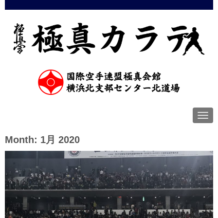
N
a
v
Month:
1月 2020
i
g
a
t
i
o
n