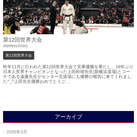
第12回世界大会
2020年01月03日
第12回世界大会
昨年11月に行われた第12回世界大会で見事優勝を果たし、16年ぶり
日本人世界チャンピオンとなった上田幹雄先生(新横浜道場)とコー
チである遠藤先生がセンター北道場にも優勝の報告に来てくれまし
た^_^上田先生優勝おめでとうご ...
アーカイブ
2026年3月