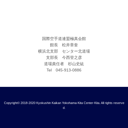
国際空手道連盟極真会館
館長 松井章奎
横浜北支部 センター北道場
支部長 今西登之彦
道場責任者 杉山史紘
Tel 045-913-0886
Copyright© 2018-2020 Kyokushin Kaikan Yokohama-Kita Center-Kita. All rights reserve
d.