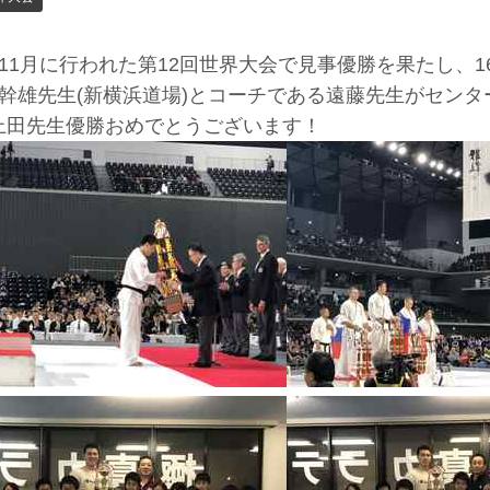
11月に行われた第12回世界大会で見事優勝を果たし、
幹雄先生(新横浜道場)とコーチである遠藤先生がセン
^上田先生優勝おめでとうございます！