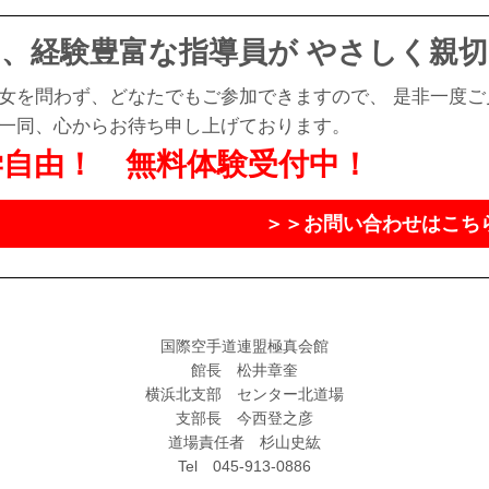
力、経験豊富な指導員が やさしく親
女を問わず、どなたでもご参加できますので、 是非一度
一同、心からお待ち申し上げております。
学自由！ 無料体験受付中！
＞＞お問い合わせはこち
国際空手道連盟極真会館
館長 松井章奎
横浜北支部 センター北道場
支部長 今西登之彦
道場責任者 杉山史紘
Tel 045-913-0886