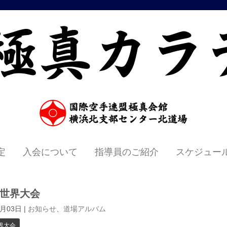
定
入会について
指導員のご紹介
スケジュー
回世界大会
1月03日
|
お知らせ
、
道場アルバム
界大会