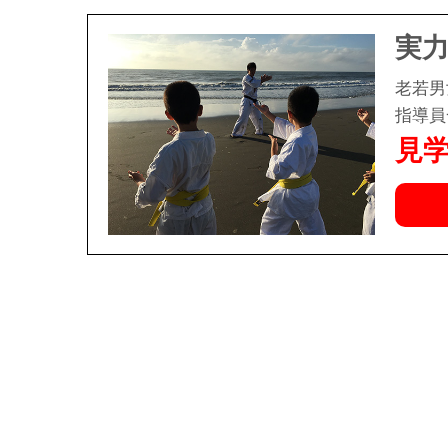
実
老若男
指導員
見