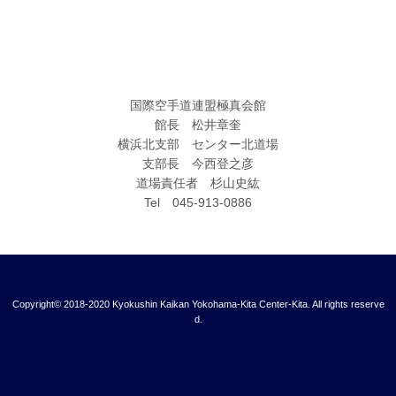
国際空手道連盟極真会館
館長 松井章奎
横浜北支部 センター北道場
支部長 今西登之彦
道場責任者 杉山史紘
Tel 045-913-0886
Copyright© 2018-2020 Kyokushin Kaikan Yokohama-Kita Center-Kita. All rights reserve
d.