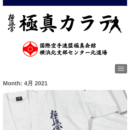
N
a
v
Month:
4月 2021
i
g
a
t
i
o
n