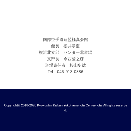
国際空手道連盟極真会館
館長 松井章奎
横浜北支部 センター北道場
支部長 今西登之彦
道場責任者 杉山史紘
Tel 045-913-0886
Copyright© 2018-2020 Kyokushin Kaikan Yokohama-Kita Center-Kita. All rights reserve
d.