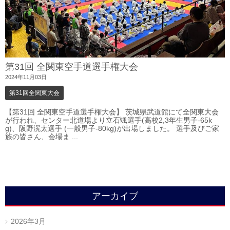
第31回 全関東空手道選手権大会
2024年11月03日
第31回全関東大会
【第31回 全関東空手道選手権大会】 茨城県武道館にて全関東大会
が行われ、センター北道場より立石颯選手(高校2,3年生男子-65k
g)、阪野滉太選手 (一般男子-80kg)が出場しました。 選手及びご家
族の皆さん、会場ま ...
アーカイブ
2026年3月