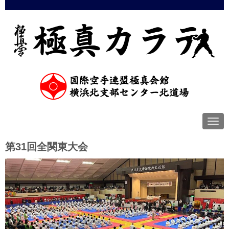
N
a
v
第31回全関東大会
i
g
a
t
i
o
n