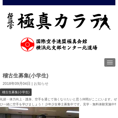
N
a
v
稽古生募集(小学生)
i
g
a
2018年09月04日
|
お知らせ
t
i
稽古生募集(小学生)
o
礼節・体力向上・護身、空手を通じて強くなりたいと思う仲間がここにいます。ぜ
n
ひ一緒に空手を学びましょう！ 少年少女拳士募集中です。見学・無料体験実施中‼︎