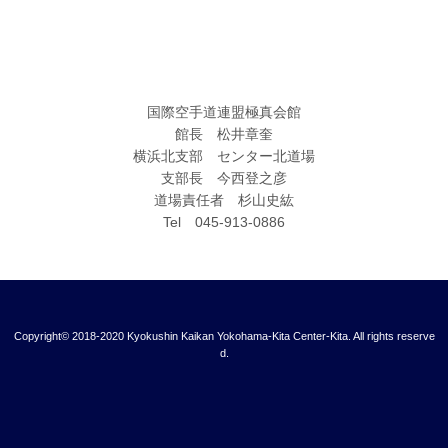
国際空手道連盟極真会館
館長 松井章奎
横浜北支部 センター北道場
支部長 今西登之彦
道場責任者 杉山史紘
Tel 045-913-0886
Copyright© 2018-2020 Kyokushin Kaikan Yokohama-Kita Center-Kita. All rights reserve
d.