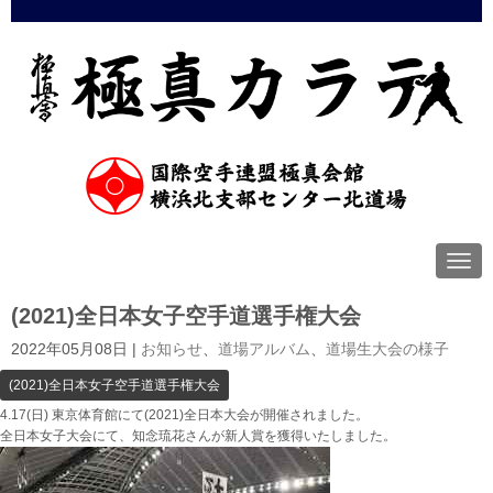
N
a
v
(2021)全日本女子空手道選手権大会
i
g
a
2022年05月08日
|
お知らせ
、
道場アルバム
、
道場生大会の様子
t
i
(2021)全日本女子空手道選手権大会
o
4.17(日) 東京体育館にて(2021)全日本大会が開催されました。
n
全日本女子大会にて、知念琉花さんが新人賞を獲得いたしました。